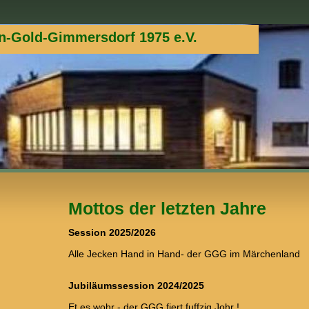
n-Gold-Gimmersdorf 1975 e.V.
Mottos der letzten Jahre
Session 2025/2026
Alle Jecken Hand in Hand- der GGG im Märchenland
Jubiläumssession 2024/2025
Et es wohr - der GGG fiert fuffzig Johr !