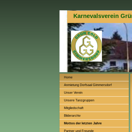
Karnevalsverein Grü
Home
Anmietung Dorfsaal Gimmersdorf
Unser Verein
Unsere Tanzgruppen
Mitgliedschaft
Bilderarchiv
Mottos der letzten Jahre
Partner und Freunde