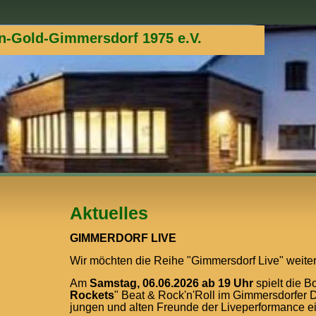
n-Gold-Gimmersdorf 1975 e.V.
Aktuelles
GIMMERDORF LIVE
Wir möchten die Reihe "Gimmersdorf Live" weiter
Am
Samstag, 06.06.2026 ab 19 Uhr
spielt die B
Rockets
" Beat & Rock'n'Roll im Gimmersdorfer Do
jungen und alten Freunde der Liveperformance ei