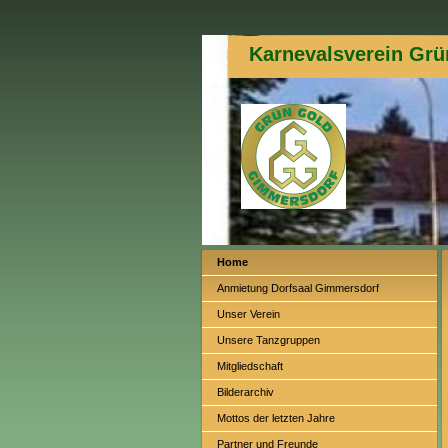
Karnevalsverein Grü
Home
Anmietung Dorfsaal Gimmersdorf
Unser Verein
Unsere Tanzgruppen
Mitgliedschaft
Bilderarchiv
Mottos der letzten Jahre
Partner und Freunde