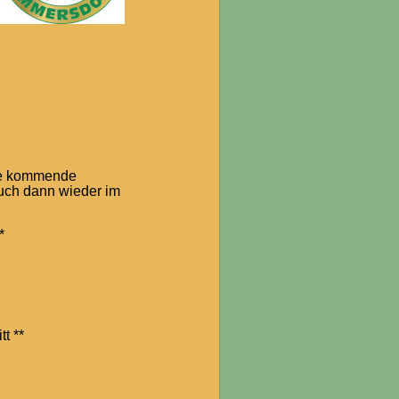
die kommende
uch dann wieder im
*
tt **