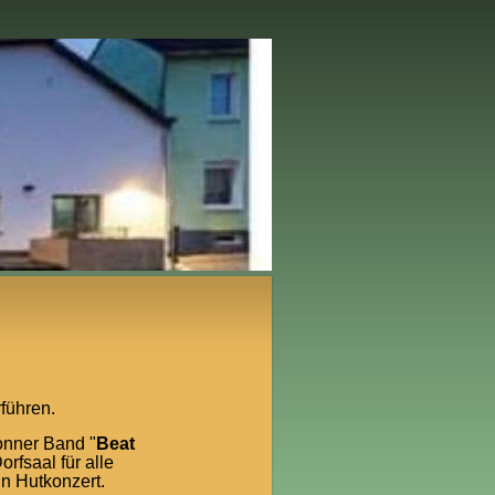
führen.
onner Band "
Beat
rfsaal für alle
n Hutkonzert.