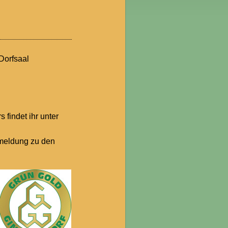
Dorfsaal
findet ihr unter
nmeldung zu den