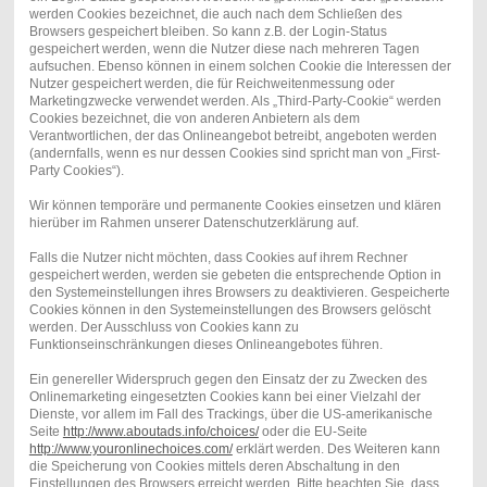
werden Cookies bezeichnet, die auch nach dem Schließen des
Browsers gespeichert bleiben. So kann z.B. der Login-Status
gespeichert werden, wenn die Nutzer diese nach mehreren Tagen
aufsuchen. Ebenso können in einem solchen Cookie die Interessen der
Nutzer gespeichert werden, die für Reichweitenmessung oder
Marketingzwecke verwendet werden. Als „Third-Party-Cookie“ werden
Cookies bezeichnet, die von anderen Anbietern als dem
Verantwortlichen, der das Onlineangebot betreibt, angeboten werden
(andernfalls, wenn es nur dessen Cookies sind spricht man von „First-
Party Cookies“).
Wir können temporäre und permanente Cookies einsetzen und klären
hierüber im Rahmen unserer Datenschutzerklärung auf.
Falls die Nutzer nicht möchten, dass Cookies auf ihrem Rechner
gespeichert werden, werden sie gebeten die entsprechende Option in
den Systemeinstellungen ihres Browsers zu deaktivieren. Gespeicherte
Cookies können in den Systemeinstellungen des Browsers gelöscht
werden. Der Ausschluss von Cookies kann zu
Funktionseinschränkungen dieses Onlineangebotes führen.
Ein genereller Widerspruch gegen den Einsatz der zu Zwecken des
Onlinemarketing eingesetzten Cookies kann bei einer Vielzahl der
Dienste, vor allem im Fall des Trackings, über die US-amerikanische
Seite
http://www.aboutads.info/choices/
oder die EU-Seite
http://www.youronlinechoices.com/
erklärt werden. Des Weiteren kann
die Speicherung von Cookies mittels deren Abschaltung in den
Einstellungen des Browsers erreicht werden. Bitte beachten Sie, dass