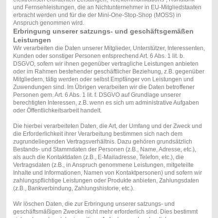
und Fernsehleistungen, die an Nichtunternehmer in EU-Mitgliedstaaten
erbracht werden und für die der Mini-One-Stop-Shop (MOSS) in
Anspruch genommen wird.
Erbringung unserer satzungs- und geschäftsgemäßen
Leistungen
Wir verarbeiten die Daten unserer Mitglieder, Unterstützer, Interessenten,
Kunden oder sonstiger Personen entsprechend Art. 6 Abs. 1 lit. b.
DSGVO, sofern wir ihnen gegenüber vertragliche Leistungen anbieten
oder im Rahmen bestehender geschäftlicher Beziehung, z.B. gegenüber
Mitgliedern, tätig werden oder selbst Empfänger von Leistungen und
Zuwendungen sind. Im Übrigen verarbeiten wir die Daten betroffener
Personen gem. Art. 6 Abs. 1 lit. f. DSGVO auf Grundlage unserer
berechtigten Interessen, z.B. wenn es sich um administrative Aufgaben
oder Öffentlichkeitsarbeit handelt.
Die hierbei verarbeiteten Daten, die Art, der Umfang und der Zweck und
die Erforderlichkeit ihrer Verarbeitung bestimmen sich nach dem
zugrundeliegenden Vertragsverhältnis. Dazu gehören grundsätzlich
Bestands- und Stammdaten der Personen (z.B., Name, Adresse, etc.),
als auch die Kontaktdaten (z.B., E-Mailadresse, Telefon, etc.), die
Vertragsdaten (z.B., in Anspruch genommene Leistungen, mitgeteilte
Inhalte und Informationen, Namen von Kontaktpersonen) und sofern wir
zahlungspflichtige Leistungen oder Produkte anbieten, Zahlungsdaten
(z.B., Bankverbindung, Zahlungshistorie, etc.).
Wir löschen Daten, die zur Erbringung unserer satzungs- und
geschäftsmäßigen Zwecke nicht mehr erforderlich sind. Dies bestimmt