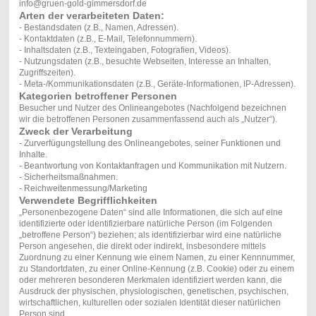
info@gruen-gold-gimmersdorf.de
Arten der verarbeiteten Daten:
- Bestandsdaten (z.B., Namen, Adressen).
- Kontaktdaten (z.B., E-Mail, Telefonnummern).
- Inhaltsdaten (z.B., Texteingaben, Fotografien, Videos).
- Nutzungsdaten (z.B., besuchte Webseiten, Interesse an Inhalten,
Zugriffszeiten).
- Meta-/Kommunikationsdaten (z.B., Geräte-Informationen, IP-Adressen).
Kategorien betroffener Personen
Besucher und Nutzer des Onlineangebotes (Nachfolgend bezeichnen
wir die betroffenen Personen zusammenfassend auch als „Nutzer“).
Zweck der Verarbeitung
- Zurverfügungstellung des Onlineangebotes, seiner Funktionen und
Inhalte.
- Beantwortung von Kontaktanfragen und Kommunikation mit Nutzern.
- Sicherheitsmaßnahmen.
- Reichweitenmessung/Marketing
Verwendete Begrifflichkeiten
„Personenbezogene Daten“ sind alle Informationen, die sich auf eine
identifizierte oder identifizierbare natürliche Person (im Folgenden
„betroffene Person“) beziehen; als identifizierbar wird eine natürliche
Person angesehen, die direkt oder indirekt, insbesondere mittels
Zuordnung zu einer Kennung wie einem Namen, zu einer Kennnummer,
zu Standortdaten, zu einer Online-Kennung (z.B. Cookie) oder zu einem
oder mehreren besonderen Merkmalen identifiziert werden kann, die
Ausdruck der physischen, physiologischen, genetischen, psychischen,
wirtschaftlichen, kulturellen oder sozialen Identität dieser natürlichen
Person sind.