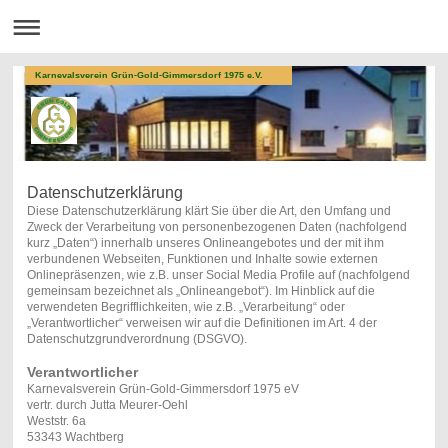
Karnevalsverein Grün-Gold-Gimmersdorf 1975 e.V.
Datenschutzerklärung
Diese Datenschutzerklärung klärt Sie über die Art, den Umfang und
Zweck der Verarbeitung von personenbezogenen Daten (nachfolgend
kurz „Daten“) innerhalb unseres Onlineangebotes und der mit ihm
verbundenen Webseiten, Funktionen und Inhalte sowie externen
Onlinepräsenzen, wie z.B. unser Social Media Profile auf (nachfolgend
gemeinsam bezeichnet als „Onlineangebot“). Im Hinblick auf die
verwendeten Begrifflichkeiten, wie z.B. „Verarbeitung“ oder
„Verantwortlicher“ verweisen wir auf die Definitionen im Art. 4 der
Datenschutzgrundverordnung (DSGVO).
Verantwortlicher
Karnevalsverein Grün-Gold-Gimmersdorf 1975 eV
vertr. durch Jutta Meurer-Oehl
Weststr. 6a
53343 Wachtberg