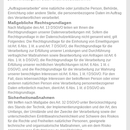
„Auftragsverarbeiter“ eine natürliche oder juristische Person, Behörde,
Einrichtung oder andere Stelle, die personenbezogene Daten im Auftrag
des Verantwortlichen verarbeitet.
Maßgebliche Rechtsgrundlagen
Nach Maßgabe des Art. 13 DSGVO teilen wir Ihnen die
Rechtsgrundlagen unserer Datenverarbeitungen mit. Sofern die
Rechtsgrundlage in der Datenschutzerklärung nicht genannt wird, gilt
Folgendes: Die Rechtsgrundlage für die Einholung von Einwilligungen
ist Art. 6 Abs. 1 lit. a und Art. 7 DSGVO, die Rechtsgrundlage für die
Verarbeitung zur Erfüllung unserer Leistungen und Durchführung
vertraglicher Maßnahmen sowie Beantwortung von Anfragen ist Art. 6
Abs. 1 lit. b DSGVO, die Rechtsgrundlage für die Verarbeitung zur
Erfüllung unserer rechtlichen Verpflichtungen ist Art. 6 Abs. 1 lit. c
DSGVO, und die Rechtsgrundlage für die Verarbeitung zur Wahrung
unserer berechtigten Interessen ist Art. 6 Abs. 1 lit. f DSGVO. Für den
Fall, dass lebenswichtige Interessen der betroffenen Person oder einer
anderen natürlichen Person eine Verarbeitung personenbezogener
Daten erforderlich machen, dient Art. 6 Abs. 1 lit. d DSGVO als
Rechtsgrundlage.
Sicherheitsmaßnahmen
Wir treffen nach Maßgabe des Art. 32 DSGVO unter Berücksichtigung
des Stands der Technik, der Implementierungskosten und der Art, des
Umfangs, der Umstände und der Zwecke der Verarbeitung sowie der
unterschiedlichen Eintrittswahrscheinlichkeit und Schwere des Risikos
für die Rechte und Freiheiten natürlicher Personen, geeignete
technische und organisatorische Maßnahmen, um ein dem Risiko