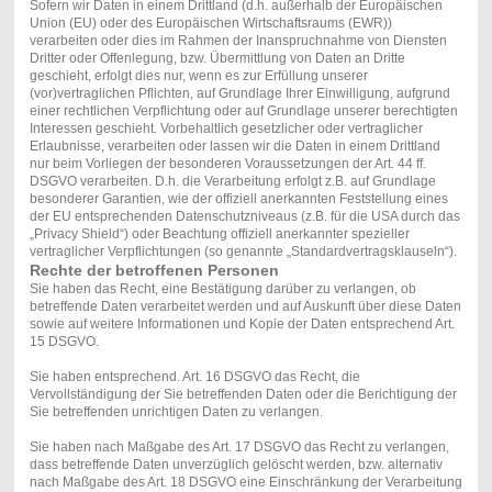
Sofern wir Daten in einem Drittland (d.h. außerhalb der Europäischen
Union (EU) oder des Europäischen Wirtschaftsraums (EWR))
verarbeiten oder dies im Rahmen der Inanspruchnahme von Diensten
Dritter oder Offenlegung, bzw. Übermittlung von Daten an Dritte
geschieht, erfolgt dies nur, wenn es zur Erfüllung unserer
(vor)vertraglichen Pflichten, auf Grundlage Ihrer Einwilligung, aufgrund
einer rechtlichen Verpflichtung oder auf Grundlage unserer berechtigten
Interessen geschieht. Vorbehaltlich gesetzlicher oder vertraglicher
Erlaubnisse, verarbeiten oder lassen wir die Daten in einem Drittland
nur beim Vorliegen der besonderen Voraussetzungen der Art. 44 ff.
DSGVO verarbeiten. D.h. die Verarbeitung erfolgt z.B. auf Grundlage
besonderer Garantien, wie der offiziell anerkannten Feststellung eines
der EU entsprechenden Datenschutzniveaus (z.B. für die USA durch das
„Privacy Shield“) oder Beachtung offiziell anerkannter spezieller
vertraglicher Verpflichtungen (so genannte „Standardvertragsklauseln“).
Rechte der betroffenen Personen
Sie haben das Recht, eine Bestätigung darüber zu verlangen, ob
betreffende Daten verarbeitet werden und auf Auskunft über diese Daten
sowie auf weitere Informationen und Kopie der Daten entsprechend Art.
15 DSGVO.
Sie haben entsprechend. Art. 16 DSGVO das Recht, die
Vervollständigung der Sie betreffenden Daten oder die Berichtigung der
Sie betreffenden unrichtigen Daten zu verlangen.
Sie haben nach Maßgabe des Art. 17 DSGVO das Recht zu verlangen,
dass betreffende Daten unverzüglich gelöscht werden, bzw. alternativ
nach Maßgabe des Art. 18 DSGVO eine Einschränkung der Verarbeitung