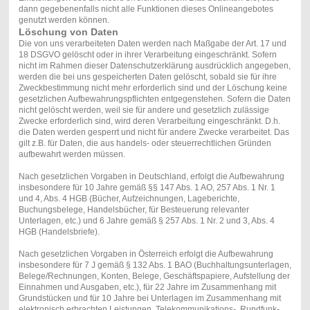
dann gegebenenfalls nicht alle Funktionen dieses Onlineangebotes
genutzt werden können.
Löschung von Daten
Die von uns verarbeiteten Daten werden nach Maßgabe der Art. 17 und
18 DSGVO gelöscht oder in ihrer Verarbeitung eingeschränkt. Sofern
nicht im Rahmen dieser Datenschutzerklärung ausdrücklich angegeben,
werden die bei uns gespeicherten Daten gelöscht, sobald sie für ihre
Zweckbestimmung nicht mehr erforderlich sind und der Löschung keine
gesetzlichen Aufbewahrungspflichten entgegenstehen. Sofern die Daten
nicht gelöscht werden, weil sie für andere und gesetzlich zulässige
Zwecke erforderlich sind, wird deren Verarbeitung eingeschränkt. D.h.
die Daten werden gesperrt und nicht für andere Zwecke verarbeitet. Das
gilt z.B. für Daten, die aus handels- oder steuerrechtlichen Gründen
aufbewahrt werden müssen.
Nach gesetzlichen Vorgaben in Deutschland, erfolgt die Aufbewahrung
insbesondere für 10 Jahre gemäß §§ 147 Abs. 1 AO, 257 Abs. 1 Nr. 1
und 4, Abs. 4 HGB (Bücher, Aufzeichnungen, Lageberichte,
Buchungsbelege, Handelsbücher, für Besteuerung relevanter
Unterlagen, etc.) und 6 Jahre gemäß § 257 Abs. 1 Nr. 2 und 3, Abs. 4
HGB (Handelsbriefe).
Nach gesetzlichen Vorgaben in Österreich erfolgt die Aufbewahrung
insbesondere für 7 J gemäß § 132 Abs. 1 BAO (Buchhaltungsunterlagen,
Belege/Rechnungen, Konten, Belege, Geschäftspapiere, Aufstellung der
Einnahmen und Ausgaben, etc.), für 22 Jahre im Zusammenhang mit
Grundstücken und für 10 Jahre bei Unterlagen im Zusammenhang mit
elektronisch erbrachten Leistungen, Telekommunikations-, Rundfunk-